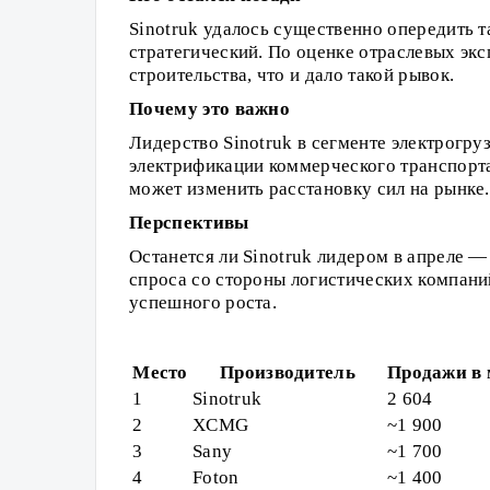
Sinotruk удалось существенно опередить 
стратегический. По оценке отраслевых экс
строительства, что и дало такой рывок.
Почему это важно
Лидерство Sinotruk в сегменте электрогр
электрификации коммерческого транспорта
может изменить расстановку сил на рынке.
Перспективы
Останется ли Sinotruk лидером в апреле —
спроса со стороны логистических компани
успешного роста.
Место
Производитель
Продажи в 
1
Sinotruk
2 604
2
XCMG
~1 900
3
Sany
~1 700
4
Foton
~1 400