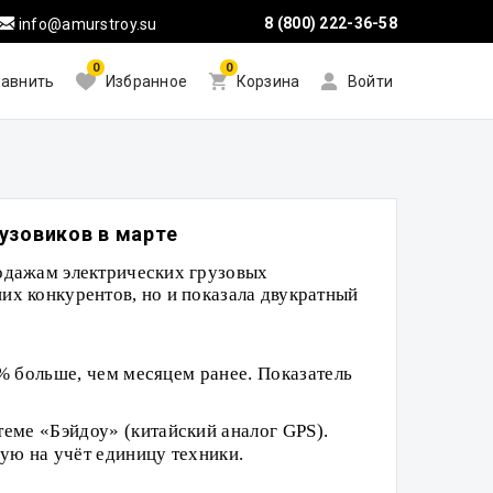
8 (800) 222-36-58
info@amurstroy.su
0
0
авнить
Избранное
Корзина
Войти
узовиков в марте
родажам электрических грузовых
их конкурентов, но и показала двукратный
9% больше, чем месяцем ранее. Показатель
еме «Бэйдоу» (китайский аналог GPS).
ую на учёт единицу техники.