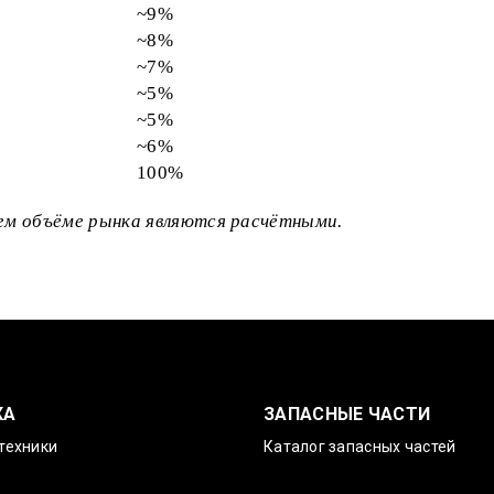
~9%
~8%
~7%
~5%
~5%
~6%
100%
щем объёме рынка являются расчётными.
КА
ЗАПАСНЫЕ ЧАСТИ
техники
Каталог запасных частей