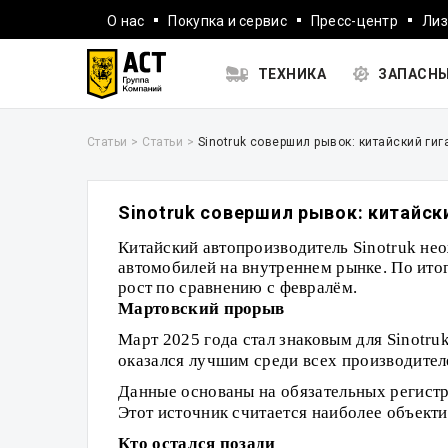
О нас
Покупка и сервис
Пресс-центр
Лиз
ТЕХНИКА
ЗАПАСНЫ
Статьи
>
Статьи
>
Sinotruk совершил рывок: китайский ги
Sinotruk совершил рывок: китайск
Китайский автопроизводитель Sinotruk не
автомобилей на внутреннем рынке. По итог
рост по сравнению с февралём.
Мартовский прорыв
Март 2025 года стал знаковым для Sinotru
оказался лучшим среди всех производител
Данные основаны на обязательных регистр
Этот источник считается наиболее объект
Кто остался позади