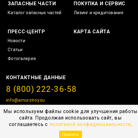
ЗАПАСНЫЕ ЧАСТИ
ПОКУПКА И СЕРВИС
Каталог запасных частей
Лизинг и кредитование
ПРЕСС-ЦЕНТР
КАРТА САЙТА
Новости
Статьи
Фотогалерея
КОНТАКТНЫЕ ДАННЫЕ
8 (800) 222-36-58
info@amurstroy.su
© 2004—2026, ГК “АмурСтройТехника”, г. Хабаровск,
Мы используем файлы cookie для улучшения работы
с.Тополево, Проезд южный 1
сайта. Продолжая использовать сайт, вы
соглашаетесь с
политикой конфиденциальности
.
Принять