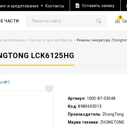
Оставить заявку
инг и кредитование
Контакты
0
Е ЧАСТИ
Ср
я автотехники
>
Запчасти для автобусов
>
Ремень генератора Zhongto
NGTONG LCK6125HG
Артикул:
1000-87-03048
Код:
8980693013
Производитель:
ZhongTong
Марки техники:
ZHONGTONG