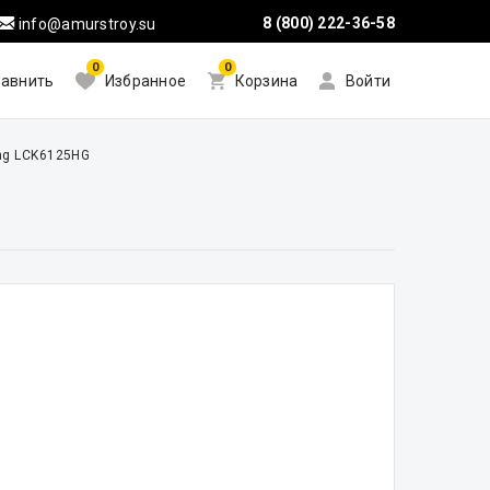
8 (800) 222-36-58
info@amurstroy.su
0
0
авнить
Избранное
Корзина
Войти
ng LCK6125HG