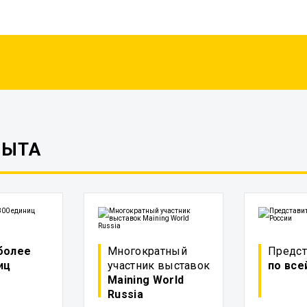
ПЫТА
более
Многократный
Предст
иц
участник выставок
по все
Maining World
Russia