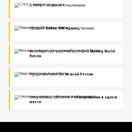
С 1972 г.
на рынке спецтехники
Продано
более 300 единиц
техники
Многократный участник выставок
Maining World
Russia
Представительства
по всей России
Спецтехника, запчасти и
обслуживание в одном
месте