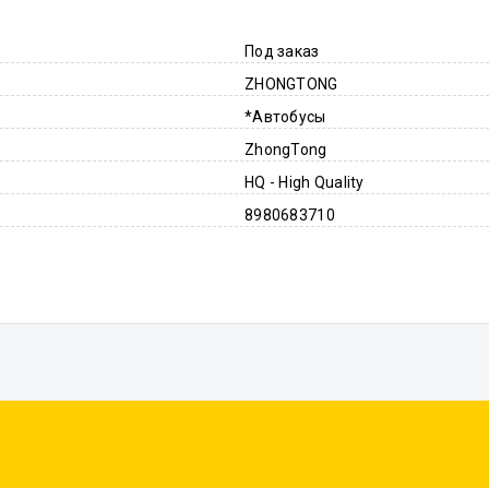
Под заказ
ZHONGTONG
*Автобусы
ZhongTong
HQ - High Quality
8980683710