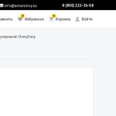
8 (800) 222-36-58
info@amurstroy.su
0
0
авнить
Избранное
Корзина
Войти
гулировкой ZhongTong