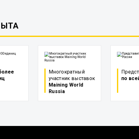
ПЫТА
более
Многократный
Предст
иц
участник выставок
по все
Maining World
Russia