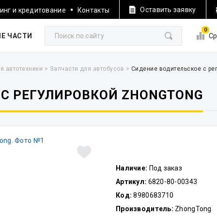
Оставить заявку
инг и кредитование
Контакты
0
Е ЧАСТИ
Ср
я автотехники
>
Запчасти для автобусов
>
Сидение водительское с ре
 С РЕГУЛИРОВКОЙ ZHONGTONG
Наличие:
Под заказ
Артикул:
6820-80-00343
Код:
8980683710
Производитель:
ZhongTong