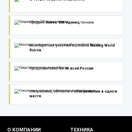
Продано
более 300 единиц
техники
Многократный участник выставок
Maining World
Russia
Представительства
по всей России
Спецтехника, запчасти и
обслуживание в одном
месте
О КОМПАНИИ
ТЕХНИКА