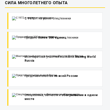
СИЛА МНОГОЛЕТНЕГО ОПЫТА
С 1972 г.
на рынке спецтехники
Продано
более 300 единиц
техники
Многократный участник выставок
Maining World
Russia
Представительства
по всей России
Спецтехника, запчасти и
обслуживание в одном
месте