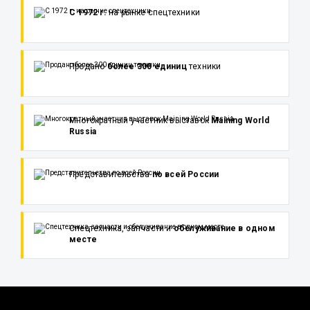
С 1972 г.
на рынке спецтехники
Продано
более 300 единиц
техники
Многократный участник выставок
Maining World
Russia
Представительства
по всей России
Спецтехника, запчасти и
обслуживание в одном
месте