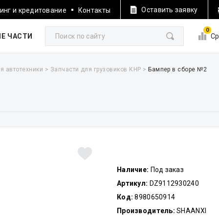
Оставить заявку
инг и кредитование
Контакты
0
Е ЧАСТИ
Ср
я автотехники
>
Запчасти для грузовиков КНР
>
Бампер в сборе №2
Наличие:
Под заказ
Артикул:
DZ9112930240
Код:
8980650914
Производитель:
SHAANXI