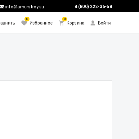
8 (800) 222-36-58
info@amurstroy.su
0
0
авнить
Избранное
Корзина
Войти