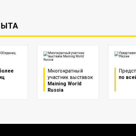
ПЫТА
более
Многократный
Предст
иц
участник выставок
по все
Maining World
Russia