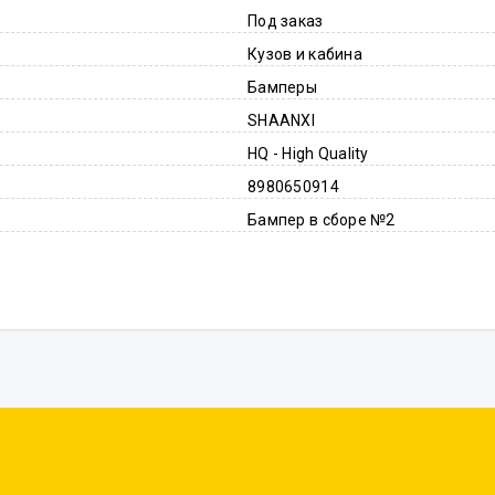
Под заказ
Кузов и кабина
Бамперы
SHAANXI
HQ - High Quality
8980650914
Бампер в сборе №2