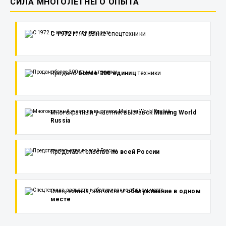
СИЛА МНОГОЛЕТНЕГО ОПЫТА
С 1972 г.
на рынке спецтехники
Продано
более 300 единиц
техники
Многократный участник выставок
Maining World
Russia
Представительства
по всей России
Спецтехника, запчасти и
обслуживание в одном
месте