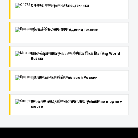
С 1972 г.
на рынке спецтехники
Продано
более 300 единиц
техники
Многократный участник выставок
Maining World
Russia
Представительства
по всей России
Спецтехника, запчасти и
обслуживание в одном
месте