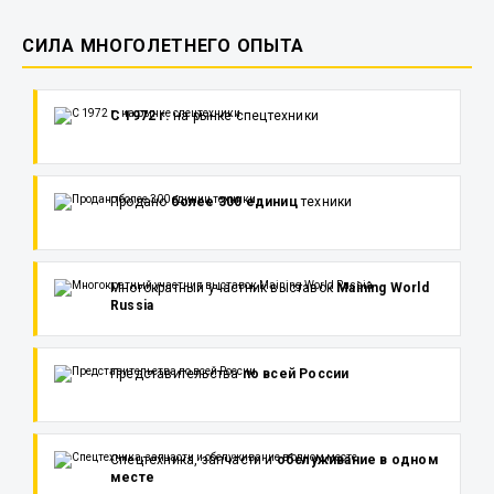
СИЛА МНОГОЛЕТНЕГО ОПЫТА
С 1972 г.
на рынке спецтехники
Продано
более 300 единиц
техники
Многократный участник выставок
Maining World
Russia
Представительства
по всей России
Спецтехника, запчасти и
обслуживание в одном
месте