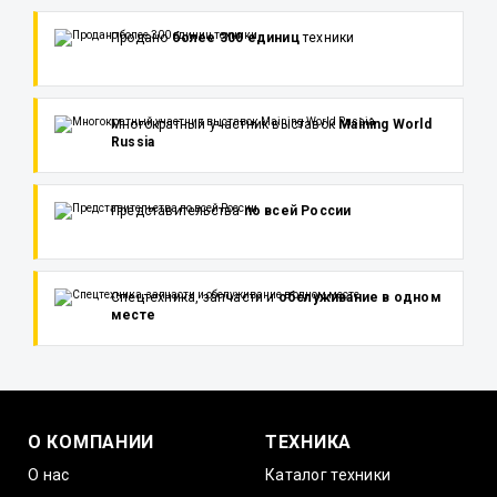
Продано
более 300 единиц
техники
Многократный участник выставок
Maining World
Russia
Представительства
по всей России
Спецтехника, запчасти и
обслуживание в одном
месте
О КОМПАНИИ
ТЕХНИКА
О нас
Каталог техники