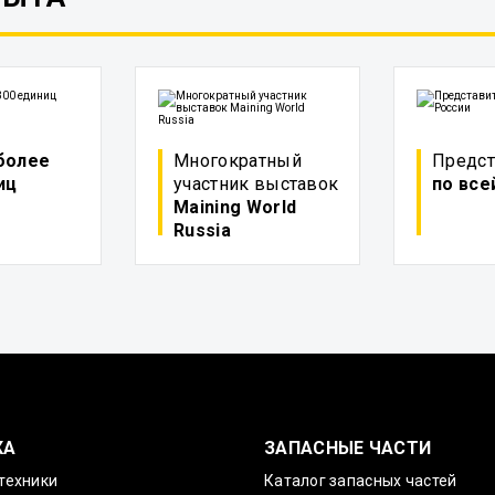
более
Многократный
Предст
иц
участник выставок
по все
Maining World
Russia
КА
ЗАПАСНЫЕ ЧАСТИ
техники
Каталог запасных частей