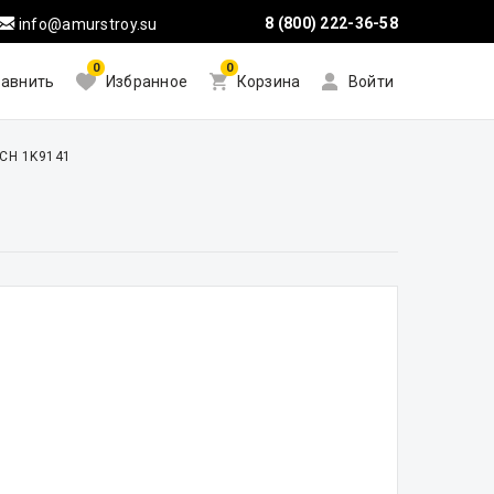
8 (800) 222-36-58
info@amurstroy.su
0
0
авнить
Избранное
Корзина
Войти
CH 1K9141