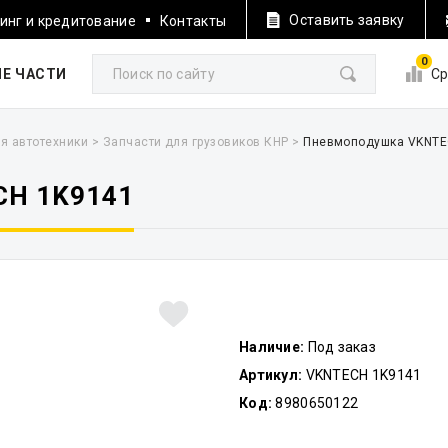
Оставить заявку
инг и кредитование
Контакты
0
Е ЧАСТИ
Ср
я автотехники
>
Запчасти для грузовиков КНР
>
Пневмоподушка VKNTE
H 1K9141
Наличие:
Под заказ
Артикул:
VKNTECH 1K9141
Код:
8980650122