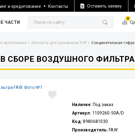
Оставить заявку
инг и кредитование
Контакты
0
Е ЧАСТИ
Ср
я автотехники
>
Запчасти для грузовиков КНР
>
Соединительная гофра
В СБОРЕ ВОЗДУШНОГО ФИЛЬТРА
Наличие:
Под заказ
Артикул:
1109260-50A/D
Код:
8980681030
Производитель:
FAW