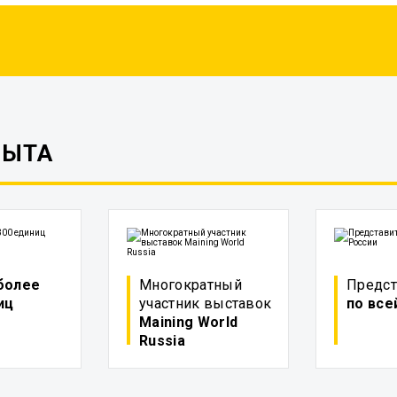
ПЫТА
более
Многократный
Предст
иц
участник выставок
по все
Maining World
Russia