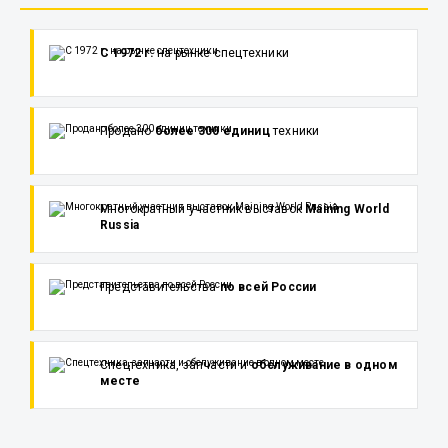
С 1972 г.
на рынке спецтехники
Продано
более 300 единиц
техники
Многократный участник выставок
Maining World
Russia
Представительства
по всей России
Спецтехника, запчасти и
обслуживание в одном
месте