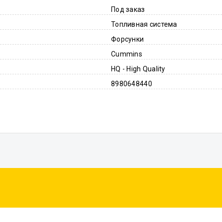
Под заказ
Топливная система
Форсунки
Cummins
HQ - High Quality
8980648440