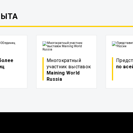
ПЫТА
более
Многократный
Предст
иц
участник выставок
по все
Maining World
Russia