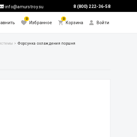
8 (800) 222-36-58
info@amurstroy.su
0
0
авнить
Избранное
Корзина
Войти
системы
>
Форсунка охлаждения поршня