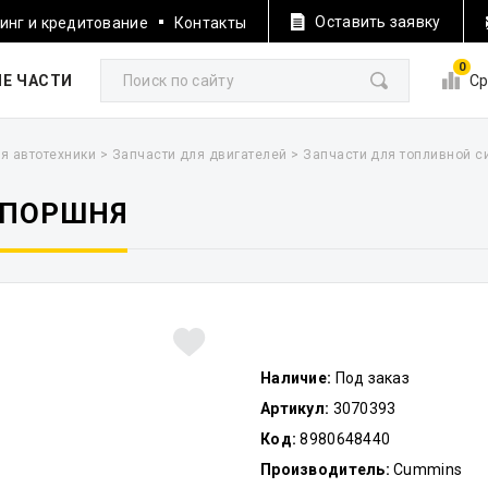
Оставить заявку
инг и кредитование
Контакты
0
Е ЧАСТИ
Ср
я автотехники
>
Запчасти для двигателей
>
Запчасти для топливной 
 ПОРШНЯ
Наличие:
Под заказ
Артикул:
3070393
Код:
8980648440
Производитель:
Cummins