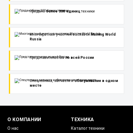
Продано
более 300 единиц
техники
Многократный участник выставок
Maining World
Russia
Представительства
по всей России
Спецтехника, запчасти и
обслуживание в одном
месте
О КОМПАНИИ
ТЕХНИКА
О нас
Каталог техники