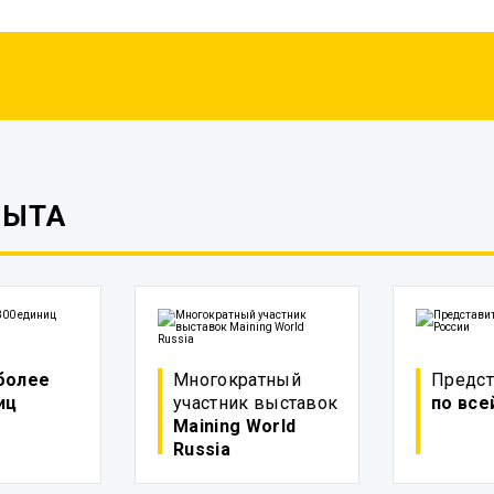
ПЫТА
более
Многократный
Предст
иц
участник выставок
по все
Maining World
Russia