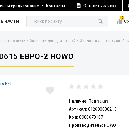
Оставить заявку
инг и кредитование
Контакты
0
Е ЧАСТИ
Ср
я автотехники
>
Запчасти для двигателей
>
Запчасти для топливной 
D615 ЕВРО-2 HOWO
Наличие:
Под заказ
Артикул:
612600080213
Код:
8980678187
Производитель:
HOWO