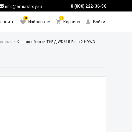
8 (800) 222-36-58
info@amurstroy.su
0
0
авнить
Избранное
Корзина
Войти
системы
>
Клапан обратки ТНВД WD615 Евро-2 HOWO