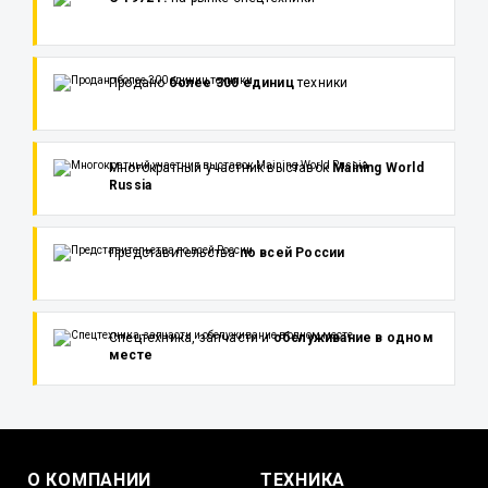
Продано
более 300 единиц
техники
Многократный участник выставок
Maining World
Russia
Представительства
по всей России
Спецтехника, запчасти и
обслуживание в одном
месте
О КОМПАНИИ
ТЕХНИКА