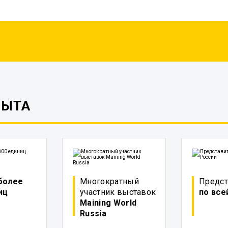
ПЫТА
более
Многократный
Предст
иц
участник выставок
по все
Maining World
Russia