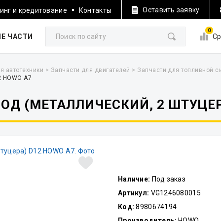
Оставить заявку
инг и кредитование
Контакты
0
Е ЧАСТИ
Ср
я автотехники
>
Запчасти для двигателей
>
Запчасти для топливной 
12 HOWO A7
Д (МЕТАЛЛИЧЕСКИЙ, 2 ШТУЦЕР
Наличие:
Под заказ
Артикул:
VG1246080015
Код:
8980674194
Производитель:
HOWO