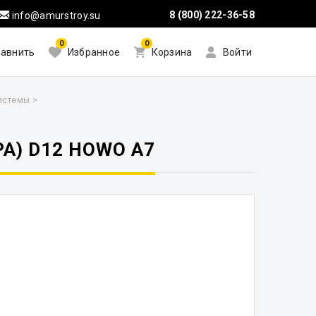
8 (800) 222-36-58
info@amurstroy.su
0
0
авнить
Избранное
Корзина
Войти
системы
>
А) D12 HOWO A7