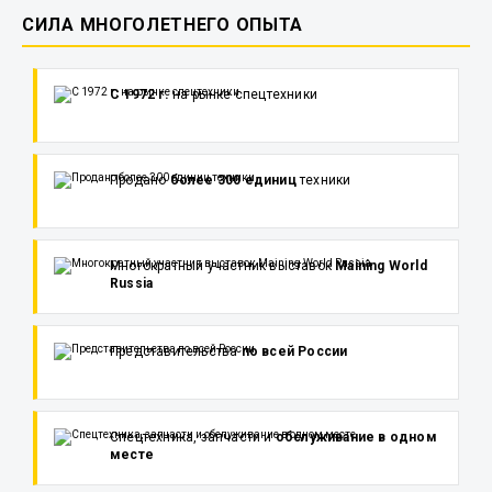
СИЛА МНОГОЛЕТНЕГО ОПЫТА
С 1972 г.
на рынке спецтехники
Продано
более 300 единиц
техники
Многократный участник выставок
Maining World
Russia
Представительства
по всей России
Спецтехника, запчасти и
обслуживание в одном
месте