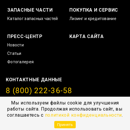
ЗАПАСНЫЕ ЧАСТИ
ПОКУПКА И СЕРВИС
Каталог запасных частей
Лизинг и кредитование
ПРЕСС-ЦЕНТР
КАРТА САЙТА
Новости
Статьи
Фотогалерея
КОНТАКТНЫЕ ДАННЫЕ
8 (800) 222-36-58
info@amurstroy.su
Мы используем файлы cookie для улучшения
работы сайта. Продолжая использовать сайт, вы
© 2004—2026, ГК “АмурСтройТехника”, г. Хабаровск,
соглашаетесь с
политикой конфиденциальности
.
с.Тополево, Проезд южный 1
Принять