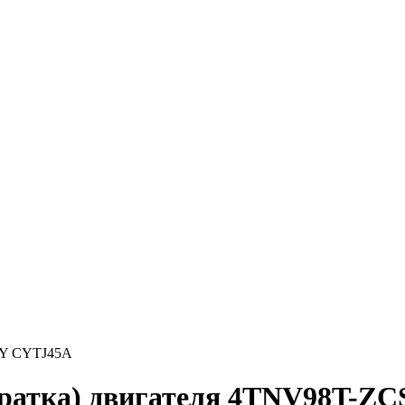
TY CYTJ45A
братка) двигателя 4TNV98T-Z