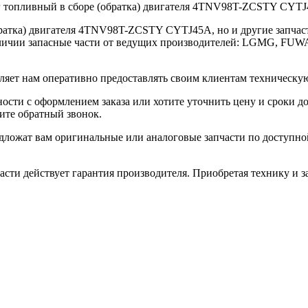
топливный в сборе (обратка) двигателя 4TNV98T-ZCSTY CYTJ45
братка) двигателя 4TNV98T-ZCSTY CYTJ45A, но и другие запчас
в наличии запасные части от ведущих производителей: LGMG, 
ляет нам оперативно предоставлять своим клиентам техническу
ости с оформлением заказа или хотите уточнить цену и сроки д
жите обратный звонок.
ложат вам оригинальные или аналоговые запчасти по доступной 
сти действует гарантия производителя. Приобретая технику и за