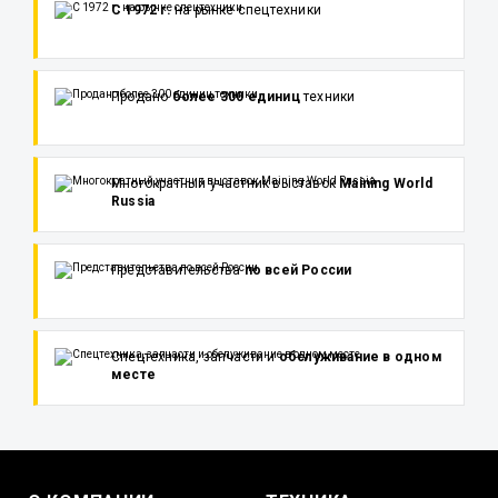
С 1972 г.
на рынке спецтехники
Продано
более 300 единиц
техники
Многократный участник выставок
Maining World
Russia
Представительства
по всей России
Спецтехника, запчасти и
обслуживание в одном
месте