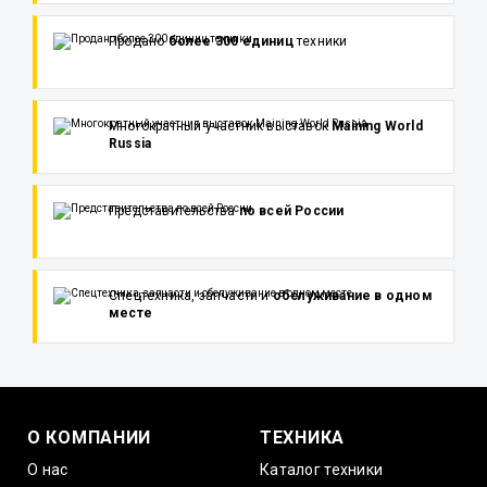
Продано
более 300 единиц
техники
Многократный участник выставок
Maining World
Russia
Представительства
по всей России
Спецтехника, запчасти и
обслуживание в одном
месте
О КОМПАНИИ
ТЕХНИКА
О нас
Каталог техники