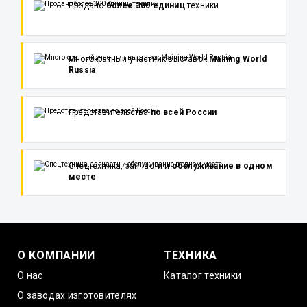
Продано
более 300 единиц
техники
Многократный участник выставок
Maining World
Russia
Представительства
по всей России
Спецтехника, запчасти и
обслуживание в одном
месте
О КОМПАНИИ
ТЕХНИКА
О нас
Каталог техники
О заводах изготовителях