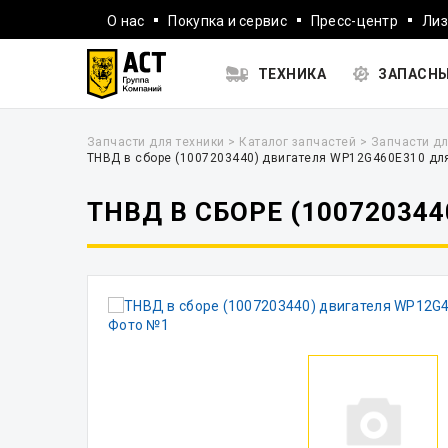
О нас
Покупка и сервис
Пресс-центр
Лиз
ТЕХНИКА
ЗАПАСНЫ
Запчасти для техники
>
Каталог запчастей
>
Запчасти дл
ТНВД в сборе (1007203440) двигателя WP12G460E310 д
ТНВД В СБОРЕ (10072034