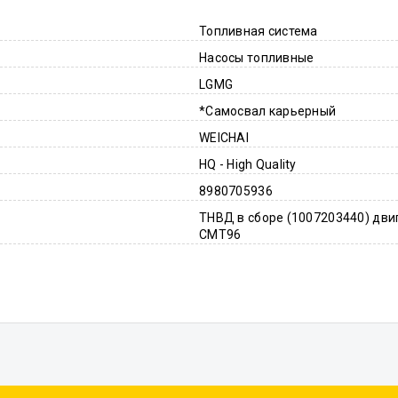
Топливная система
Насосы топливные
LGMG
*Самосвал карьерный
WEICHAI
HQ - High Quality
8980705936
ТНВД в сборе (1007203440) дв
CMT96