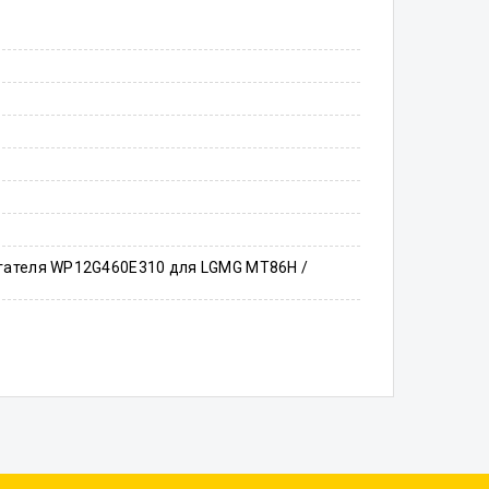
игателя WP12G460E310 для LGMG MT86H /