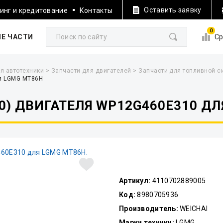
Оставить заявку
инг и кредитование
Контакты
0
Е ЧАСТИ
Ср
я автотехники
>
Запчасти для двигателей
>
Запчасти для топливной 
ля LGMG MT86H
40) ДВИГАТЕЛЯ WP12G460E310 Д
Артикул:
4110702889005
Код:
8980705936
Производитель:
WEICHAI
Марки техники:
LGMG