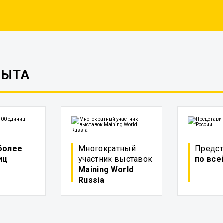
ПЫТА
более
Многократный
Предст
иц
участник выставок
по все
Maining World
Russia