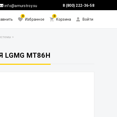
8 (800) 222-36-58
info@amurstroy.su
0
0
авнить
Избранное
Корзина
Войти
системы
>
ЛЯ LGMG MT86H