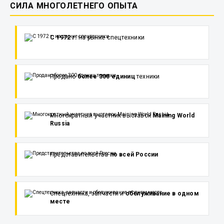
СИЛА МНОГОЛЕТНЕГО ОПЫТА
С 1972 г.
на рынке спецтехники
Продано
более 300 единиц
техники
Многократный участник выставок
Maining World
Russia
Представительства
по всей России
Спецтехника, запчасти и
обслуживание в одном
месте