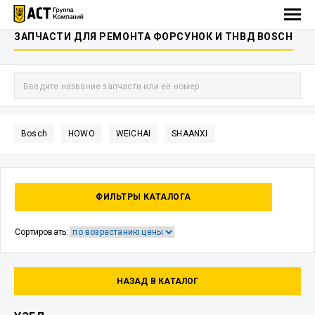
ЗАПЧАСТИ ДЛЯ РЕМОНТА ФОРСУНОК И ТНВД BOSCH
ПОИС
ЗАПЧ
Bosch
HOWO
WEICHAI
SHAANXI
ФИЛЬТРЫ КАТАЛОГА
Сортировать:
НАЗАД В КАТАЛОГ