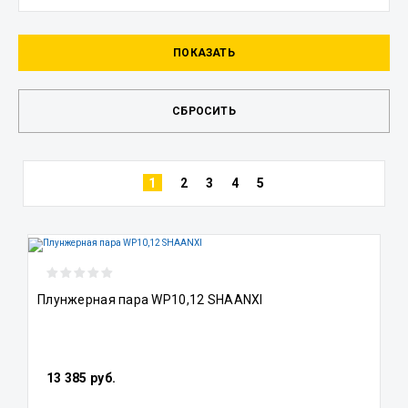
1
2
3
4
5
Плунжерная пара WP10,12 SHAANXI
13 385 руб.