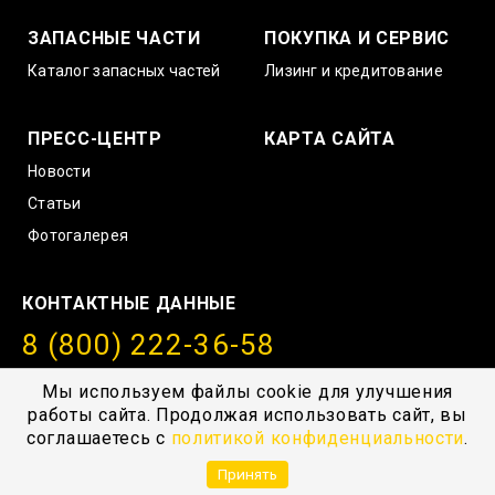
ЗАПАСНЫЕ ЧАСТИ
ПОКУПКА И СЕРВИС
Каталог запасных частей
Лизинг и кредитование
ПРЕСС-ЦЕНТР
КАРТА САЙТА
Новости
Статьи
Фотогалерея
КОНТАКТНЫЕ ДАННЫЕ
8 (800) 222-36-58
info@amurstroy.su
Мы используем файлы cookie для улучшения
работы сайта. Продолжая использовать сайт, вы
© 2004—2026, ГК “АмурСтройТехника”, г. Хабаровск,
соглашаетесь с
политикой конфиденциальности
.
с.Тополево, Проезд южный 1
Принять