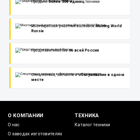
Продано
более 300 единиц
техники
Многократный участник выставок
Maining World
Russia
Представительства
по всей России
Спецтехника, запчасти и
обслуживание в одном
месте
О КОМПАНИИ
ТЕХНИКА
О нас
Каталог техники
О заводах изготовителях