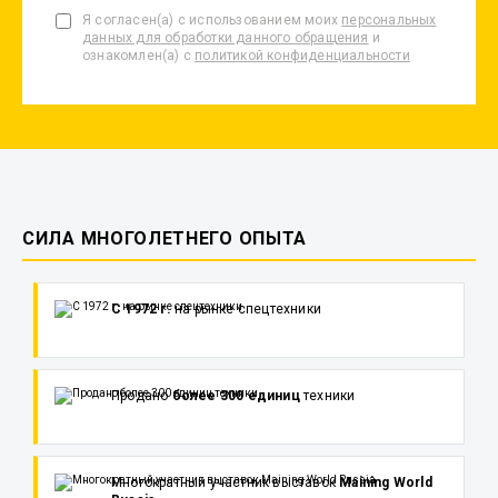
Я согласен(а) с использованием моих
персональных
данных для обработки данного обращения
и
ознакомлен(а) с
политикой конфиденциальности
СИЛА МНОГОЛЕТНЕГО ОПЫТА
С 1972 г.
на рынке спецтехники
Продано
более 300 единиц
техники
Многократный участник выставок
Maining World