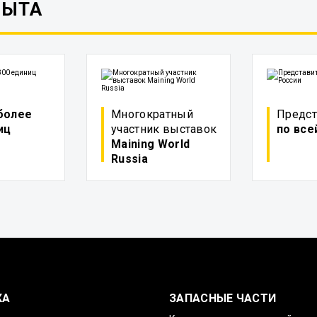
ПЫТА
более
Многократный
Предст
иц
участник выставок
по все
Maining World
Russia
КА
ЗАПАСНЫЕ ЧАСТИ