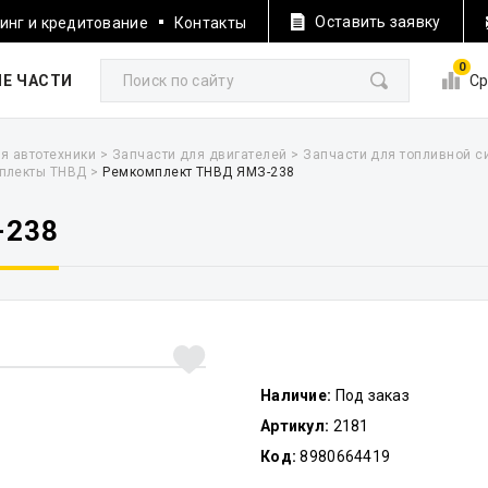
Оставить заявку
инг и кредитование
Контакты
0
Е ЧАСТИ
Ср
я автотехники
>
Запчасти для двигателей
>
Запчасти для топливной 
плекты ТНВД
>
Ремкомплект ТНВД ЯМЗ-238
-238
Наличие:
Под заказ
Артикул:
2181
Код:
8980664419