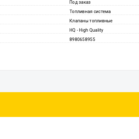
Под заказ
Топливная система
Клапаны топливные
HQ - High Quality
8980658955