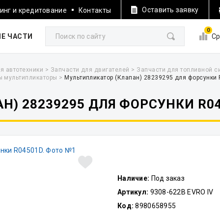
Оставить заявку
инг и кредитование
Контакты
0
Е ЧАСТИ
Ср
я автотехники
>
Запчасти для двигателей
>
Запчасти для топливной 
ы мультипликаторы
>
Мультипликатор (Клапан) 28239295 для форсунки
Н) 28239295 ДЛЯ ФОРСУНКИ R0
Наличие:
Под заказ
Артикул:
9308-622B EVRO IV
Код:
8980658955