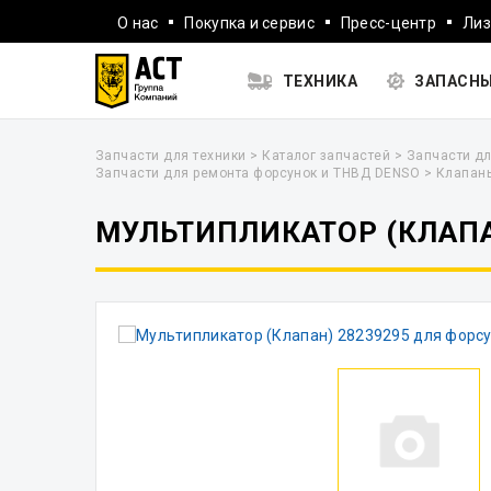
О нас
Покупка и сервис
Пресс-центр
Лиз
ТЕХНИКА
ЗАПАСНЫ
Запчасти для техники
>
Каталог запчастей
>
Запчасти дл
Запчасти для ремонта форсунок и ТНВД DENSO
>
Клапан
МУЛЬТИПЛИКАТОР (КЛАПА