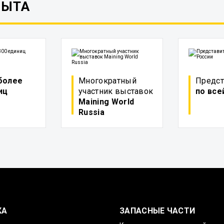
ПЫТА
более
Многократный
Предст
иц
участник выставок
по все
Maining World
Russia
КА
ЗАПАСНЫЕ ЧАСТИ