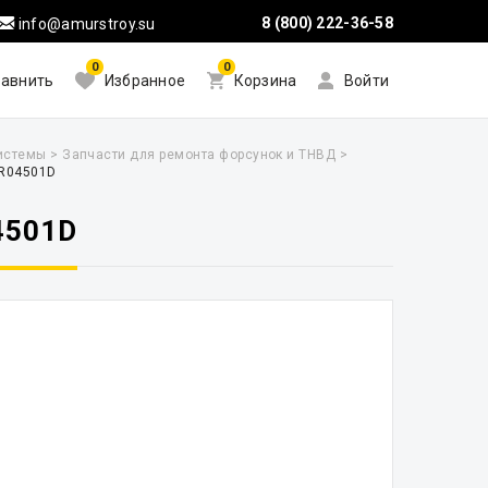
8 (800) 222-36-58
info@amurstroy.su
0
0
авнить
Избранное
Корзина
Войти
системы
>
Запчасти для ремонта форсунок и ТНВД
>
 R04501D
4501D