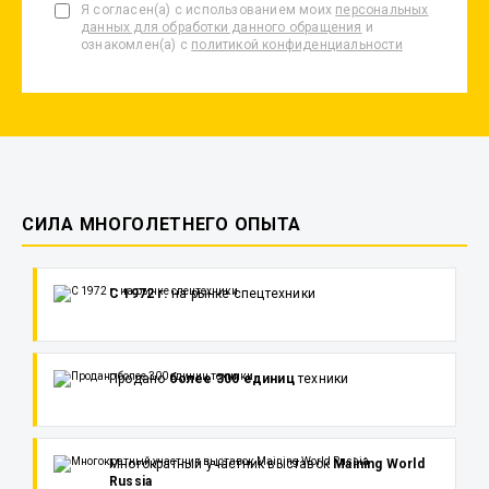
Я согласен(а) с использованием моих
персональных
данных для обработки данного обращения
и
ознакомлен(а) с
политикой конфиденциальности
СИЛА МНОГОЛЕТНЕГО ОПЫТА
С 1972 г.
на рынке спецтехники
Продано
более 300 единиц
техники
Многократный участник выставок
Maining World
Russia