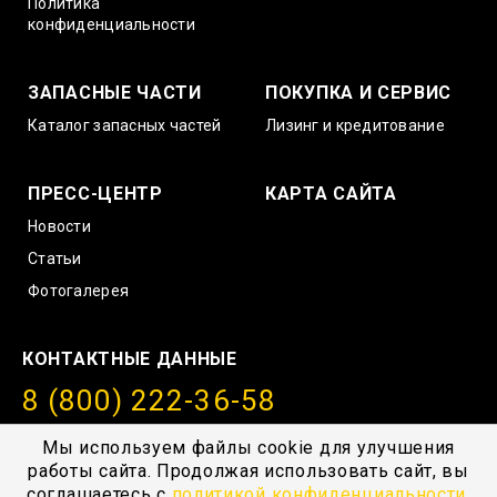
Политика
конфиденциальности
ЗАПАСНЫЕ ЧАСТИ
ПОКУПКА И СЕРВИС
Каталог запасных частей
Лизинг и кредитование
ПРЕСС-ЦЕНТР
КАРТА САЙТА
Новости
Статьи
Фотогалерея
КОНТАКТНЫЕ ДАННЫЕ
8 (800) 222-36-58
info@amurstroy.su
Мы используем файлы cookie для улучшения
работы сайта. Продолжая использовать сайт, вы
© 2004—2026, ГК “АмурСтройТехника”, г. Хабаровск,
соглашаетесь с
политикой конфиденциальности
.
с.Тополево, Проезд южный 1