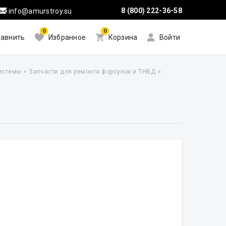
8 (800) 222-36-58
info@amurstroy.su
0
0
авнить
Избранное
Корзина
Войти
системы
>
Запчасти для ремонта форсунок и ТНВД
>