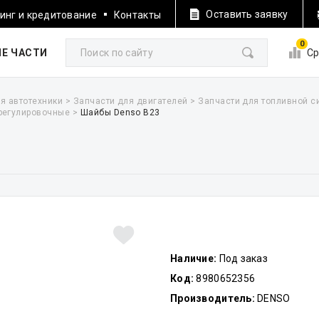
Оставить заявку
инг и кредитование
Контакты
0
Е ЧАСТИ
Ср
я автотехники
>
Запчасти для двигателей
>
Запчасти для топливной 
регулировочные
>
Шайбы Denso B23
Наличие:
Под заказ
Код:
8980652356
Производитель:
DENSO