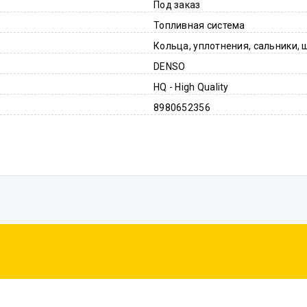
Под заказ
Топливная система
Кольца, уплотнения, сальники, 
DENSO
HQ - High Quality
8980652356