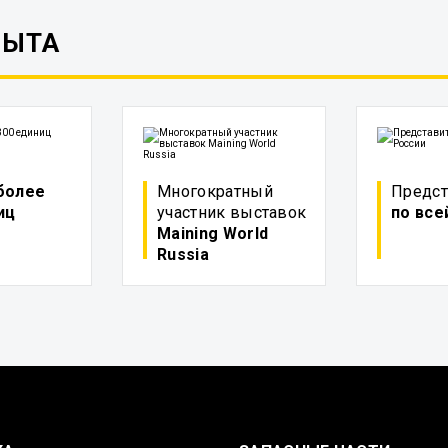
ПЫТА
более
Многократный
Предст
иц
участник выставок
по все
Maining World
Russia