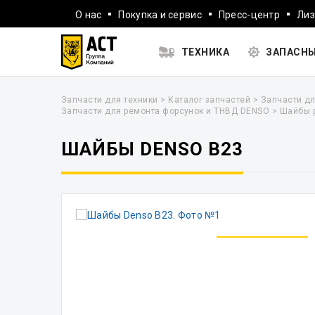
О нас
Покупка и сервис
Пресс-центр
Лиз
ТЕХНИКА
ЗАПАСНЫ
Запчасти для техники
>
Каталог запчастей
>
Запчасти дл
Запчасти для ремонта форсунок и ТНВД DENSO
>
Шайбы 
ШАЙБЫ DENSO B23