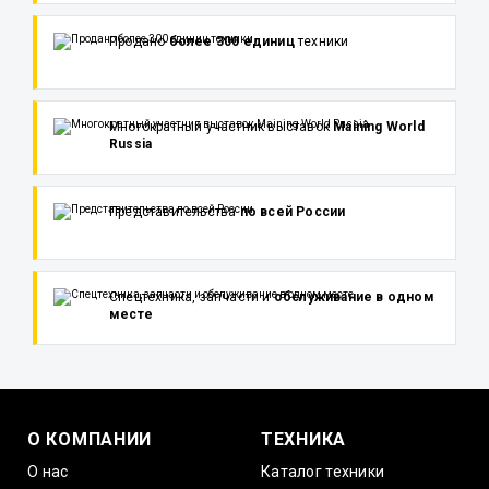
Продано
более 300 единиц
техники
Многократный участник выставок
Maining World
Russia
Представительства
по всей России
Спецтехника, запчасти и
обслуживание в одном
месте
О КОМПАНИИ
ТЕХНИКА
О нас
Каталог техники