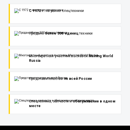
С 1972 г.
на рынке спецтехники
Продано
более 300 единиц
техники
Многократный участник выставок
Maining World
Russia
Представительства
по всей России
Спецтехника, запчасти и
обслуживание в одном
месте