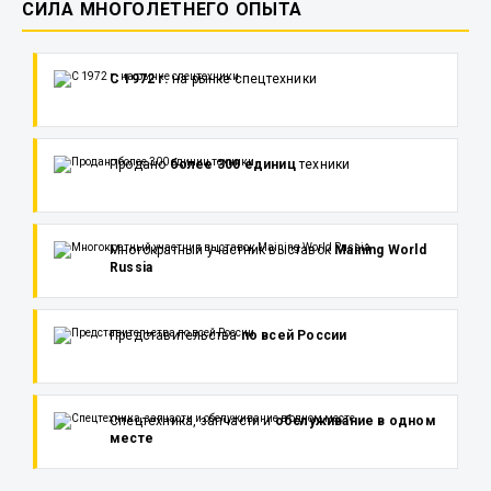
СИЛА МНОГОЛЕТНЕГО ОПЫТА
С 1972 г.
на рынке спецтехники
Продано
более 300 единиц
техники
Многократный участник выставок
Maining World
Russia
Представительства
по всей России
Спецтехника, запчасти и
обслуживание в одном
месте