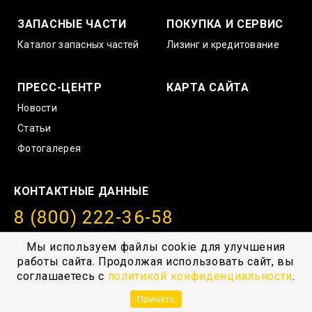
ЗАПАСНЫЕ ЧАСТИ
ПОКУПКА И СЕРВИС
Каталог запасных частей
Лизинг и кредитование
ПРЕСС-ЦЕНТР
КАРТА САЙТА
Новости
Статьи
Фотогалерея
КОНТАКТНЫЕ ДАННЫЕ
8 (800) 222-36-58
info@amurstroy.su
Мы используем файлы cookie для улучшения
работы сайта. Продолжая использовать сайт, вы
© 2004—2026, ГК “АмурСтройТехника”, г. Хабаровск,
соглашаетесь с
политикой конфиденциальности
.
с.Тополево, Проезд южный 1
Принять