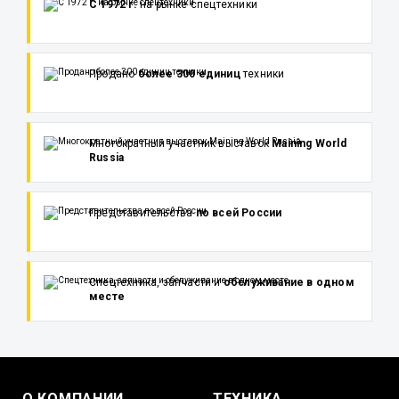
С 1972 г.
на рынке спецтехники
Продано
более 300 единиц
техники
Многократный участник выставок
Maining World
Russia
Представительства
по всей России
Спецтехника, запчасти и
обслуживание в одном
месте
О КОМПАНИИ
ТЕХНИКА