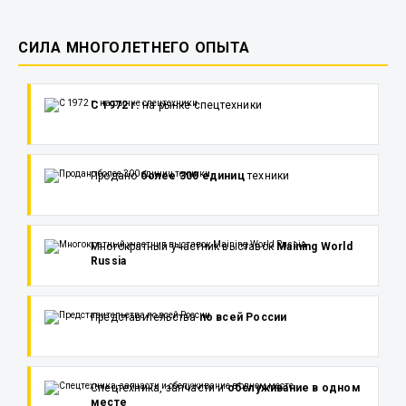
СИЛА МНОГОЛЕТНЕГО ОПЫТА
С 1972 г.
на рынке спецтехники
Продано
более 300 единиц
техники
Многократный участник выставок
Maining World
Russia
Представительства
по всей России
Спецтехника, запчасти и
обслуживание в одном
месте