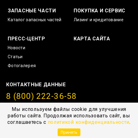
ЗАПАСНЫЕ ЧАСТИ
ПОКУПКА И СЕРВИС
Каталог запасных частей
Лизинг и кредитование
ПРЕСС-ЦЕНТР
КАРТА САЙТА
Новости
Статьи
Фотогалерея
КОНТАКТНЫЕ ДАННЫЕ
8 (800) 222-36-58
info@amurstroy.su
Мы используем файлы cookie для улучшения
работы сайта. Продолжая использовать сайт, вы
© 2004—2026, ГК “АмурСтройТехника”, г. Хабаровск,
соглашаетесь с
политикой конфиденциальности
.
с.Тополево, Проезд южный 1
Принять