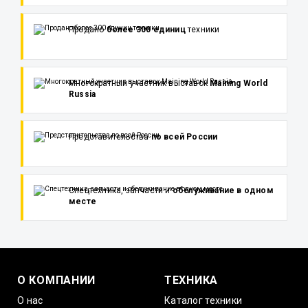
Продано
более 300 единиц
техники
Многократный участник выставок
Maining World
Russia
Представительства
по всей России
Спецтехника, запчасти и
обслуживание в одном
месте
О КОМПАНИИ
ТЕХНИКА
О нас
Каталог техники