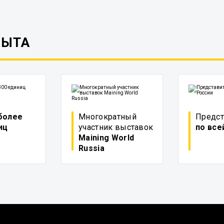
ПЫТА
более
Многократный
Предст
иц
участник выставок
по все
Maining World
Russia