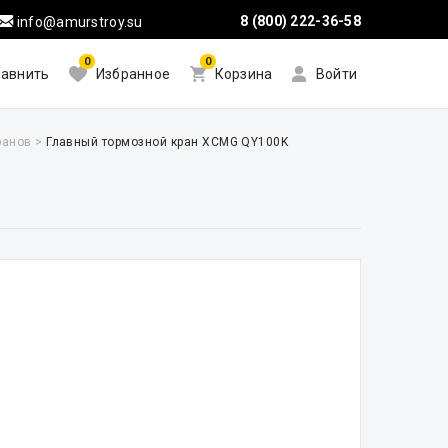
8 (800) 222-36-58
info@amurstroy.su
0
0
авнить
Избранное
Корзина
Войти
ранов
>
Главный тормозной кран XCMG QY100K