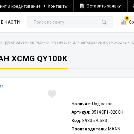
Оставить заявку
инг и кредитование
Контакты
0
Е ЧАСТИ
Ср
я грузоподъемной техники
>
Запчасти для автокранов и самоходных к
АН XCMG QY100K
Наличие:
Под заказ
Артикул:
3514CF1-020CH
Код:
8980670583
Производитель:
MANN