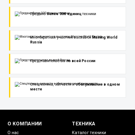
Продано
более 300 единиц
техники
Многократный участник выставок
Maining World
Russia
Представительства
по всей России
Спецтехника, запчасти и
обслуживание в одном
месте
О КОМПАНИИ
ТЕХНИКА
О нас
Каталог техники