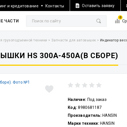
Оставить заявку
инг и кредитование
Контакты
0
Е ЧАСТИ
Ср
я грузоподъемной техники
>
Запчасти для автовышек
>
Индикатор вес
ЫШКИ HS 300A-450A(В СБОРЕ)
Наличие:
Под заказ
Код:
8980681187
Производитель:
HANSIN
Марки техники:
HANSIN