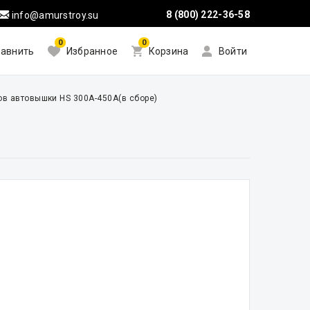
8 (800) 222-36-58
info@amurstroy.su
0
0
авнить
Избранное
Корзина
Войти
ов автовышки HS 300A-450A(в сборе)