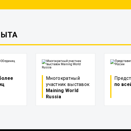
ПЫТА
более
Многократный
Предст
иц
участник выставок
по все
Maining World
Russia