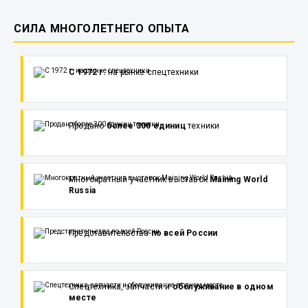
СИЛА МНОГОЛЕТНЕГО ОПЫТА
С 1972 г.
на рынке спецтехники
Продано
более 300 единиц
техники
Многократный участник выставок
Maining World
Russia
Представительства
по всей России
Спецтехника, запчасти и
обслуживание в одном
месте